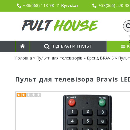
+38(068) 118-98-41
Kyivstar
+38(066) 570-3
ПІДІБРАТИ ПУЛЬТ
К
Головна
»
Пульти для телевізорів
»
Бренд BRAVIS
» Пульт
Пульт для телевізора Bravis L