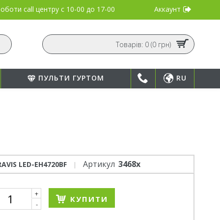
Аккаунт
оботи call центру
с 10-00 до 17-00
Товарів: 0 (0 грн)
ПУЛЬТИ ГУРТОМ
RU
Артикул
3468x
RAVIS LED-EH4720BF
+
КУПИТИ
-