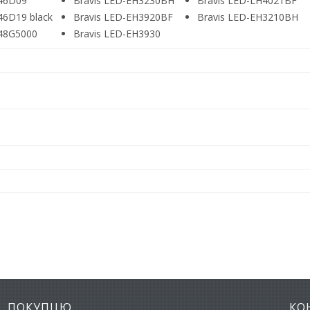
-46D09
Bravis LED-EH3230BH
Bravis LED-LH4021BF
46D19 black
Bravis LED-EH3920BF
Bravis LED-EH3210BH
-48G5000
Bravis LED-EH3930
ПОКУПЦЮ
КО