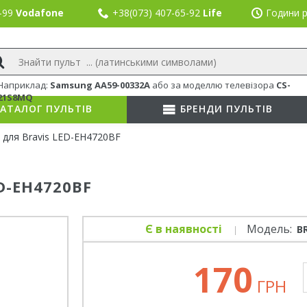
8-99
Vodafone
+38(073) 407-65-92
Life
Години р
Наприклад:
Samsung AA59-00332A
або
за моделлю телевізора
CS-
21S8MQ
АТАЛОГ ПУЛЬТІВ
БРЕНДИ ПУЛЬТІВ
 для Bravis LED-EH4720BF
ED-EH4720BF
Є в наявності
Модель:
B
170
ГРН