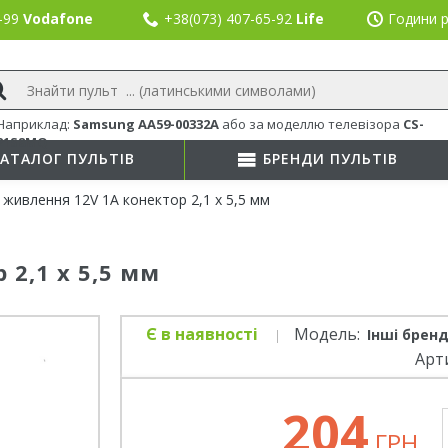
8-99
Vodafone
+38(073) 407-65-92
Life
Години р
Наприклад:
Samsung AA59-00332A
або
за моделлю телевізора
CS-
21S8MQ
АТАЛОГ ПУЛЬТІВ
БРЕНДИ ПУЛЬТІВ
 живлення 12V 1А конектор 2,1 х 5,5 мм
 2,1 х 5,5 мм
Є в наявності
Модель:
Інші бренд
Арт
204
ГРН