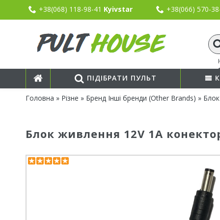
+38(068) 118-98-41
Kyivstar
+38(066) 570-3
ПІДІБРАТИ ПУЛЬТ
К
Головна
»
Різне
»
Бренд Інші бренди (Other Brands)
» Блок
Блок живлення 12V 1А конектор