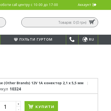
Аккаунт
оботи call центру
с 10-00 до 17-00
Товарів: 0 (0 грн)
ПУЛЬТИ ГУРТОМ
RU
и (Other Brands) 12V 1А конектор 2,1 х 5,5 мм
икул
10324
+
КУПИТИ
-