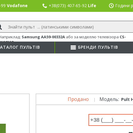
8-99
Vodafone
+38(073) 407-65-92
Life
Години р
Наприклад:
Samsung AA59-00332A
або
за моделлю телевізора
CS-
21S8MQ
АТАЛОГ ПУЛЬТІВ
БРЕНДИ ПУЛЬТІВ
Продано
Модель:
Pult 