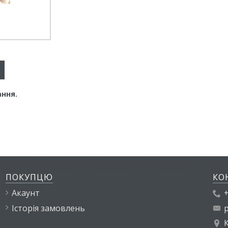
ання.
ПОКУПЦЮ
КО
Акаунт
+
Історія замовлень
p
К