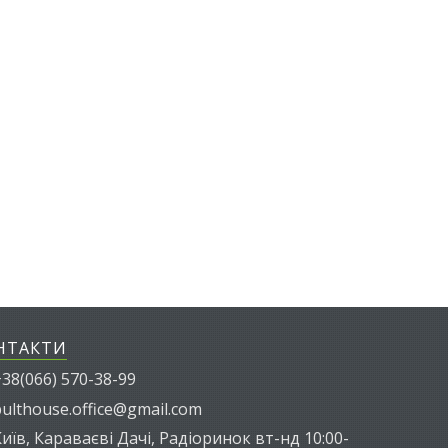
НТАКТИ
38(066) 570-38-99
ulthouse.office@gmail.com
иїв, Караваєві Дачі, Радіоринок вт-нд 10:00-