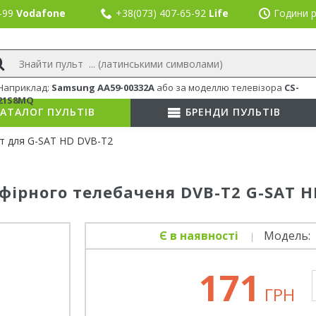
8-99
Vodafone
+38(073) 407-65-92
Life
Години р
Наприклад:
Samsung AA59-00332A
або
за моделлю телевізора
CS-
21S8MQ
АТАЛОГ ПУЛЬТІВ
БРЕНДИ ПУЛЬТІВ
т для G-SAT HD DVB-T2
фірного телебаченя DVB-T2 G-SAT H
Є в наявності
Модель:
171
ГРН