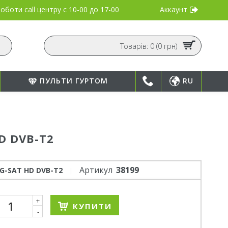
Аккаунт
оботи call центру
с 10-00 до 17-00
Товарів: 0 (0 грн)
ПУЛЬТИ ГУРТОМ
RU
D DVB-T2
Артикул
38199
G-SAT HD DVB-T2
+
КУПИТИ
-