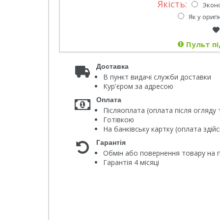
Якість:
Эконом
Як у оригі
Пульт пі
Доставка
В пункт видачі служби доставки
Кур'єром за адресою
Оплата
Післяоплата (оплата після огляду 
Готівкою
На банківську картку (оплата зді
Гарантія
Обмін або повернення товару на п
Гарантія 4 місяці