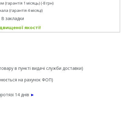
 (гарантія 1 місяць) (-8 грн)
нала (гарантія 4 місяці)
В закладки
двищеної якості!
товару в пункті видачі служби доставки)
йснюється на рахунок ФОП)
ротязі 14 днів
►