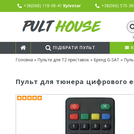
+38(068) 118-98-41
Kyivstar
+38(066) 570-3
ПІДІБРАТИ ПУЛЬТ
К
Головна
»
Пульти для T2 приставок
»
Бренд G-SAT
» Пуль
Пульт для тюнера цифрового е