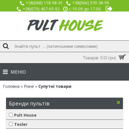
+38(068) 118-98-41
+38(066) 570-38-99
+38(073) 407-65-92
с 10-00 до 17-00
Товарів: 0 (0 грн)
МЕНЮ
Головна
»
Різне
»
Супутні товари
Бренди пультів
Pult House
Tesler