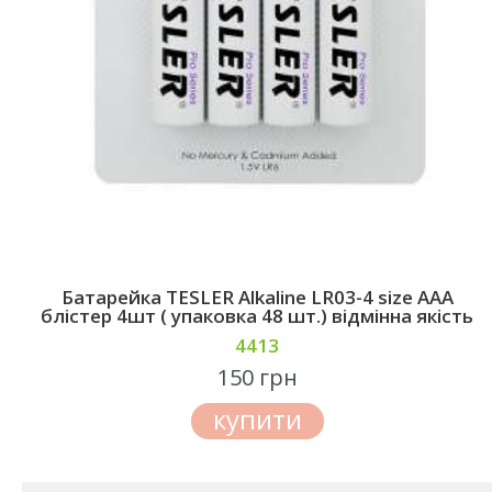
Батарейкa TESLER Alkaline LR03-4 size AAА
блістер 4шт ( упаковка 48 шт.) відмінна якість
4413
150 грн
купити