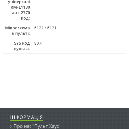
універсалі
RM-L1130
арт.2770
код:
Мікросхема
6122 / 6121
в пульті:
SYS код
807F
пульта:
ІНФОРМАЦІЯ
Про нас "Пульт Хаус"