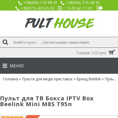
+38(068) 118-98-41
+38(066) 570-38-99
+38(073) 407-65-92
с 10-00 до 17-00
Товарів: 0 (0 грн)
МЕНЮ
Головна
»
Пульти для медіа приставок
»
Бренд Beelink
» Пульт IPTV Box Beelink Mini M8S T95n
Пульт для ТВ Бокса IPTV Box
Beelink Mini M8S T95n