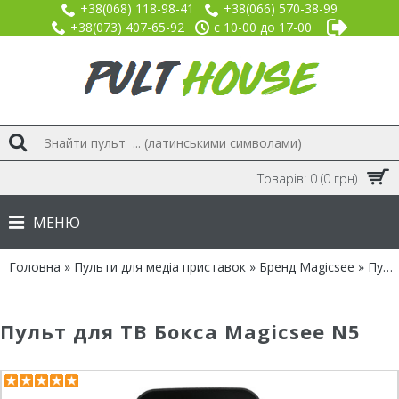
+38(068) 118-98-41
+38(066) 570-38-99
+38(073) 407-65-92
с 10-00 до 17-00
Товарів: 0 (0 грн)
МЕНЮ
Головна
»
Пульти для медіа приставок
»
Бренд Magicsee
» Пульт для Magicsee N5
Пульт для ТВ Бокса Magicsee N5