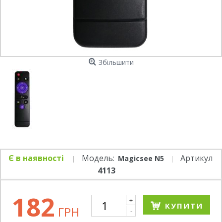
Збільшити
Є в наявності
Модель:
Артикул
Magicsee N5
4113
182
+
КУПИТИ
ГРН
-