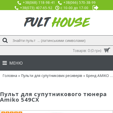
+38(068) 118-98-41
+38(066) 570-38-99
+38(073) 407-65-92
с 10-00 до 17-00
Товарів: 0 (0 грн)
МЕНЮ
Головна
»
Пульти для супутникових ресиверів
»
Бренд AMIKO
» Пульт для Amiko 549CX
Пульт для супутникового тюнера
Amiko 549CX