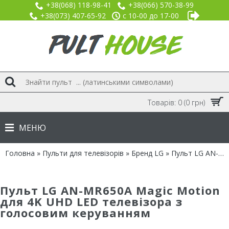
+38(068) 118-98-41
+38(066) 570-38-99
+38(073) 407-65-92
с 10-00 до 17-00
Товарів: 0 (0 грн)
МЕНЮ
Головна
»
Пульти для телевізорів
»
Бренд LG
» Пульт LG AN-MR650A з голосовим керуванням (AMART TV 2016-2017)
Пульт LG AN-MR650A Magic Motion
для 4K UHD LED телевізора з
голосовим керуванням