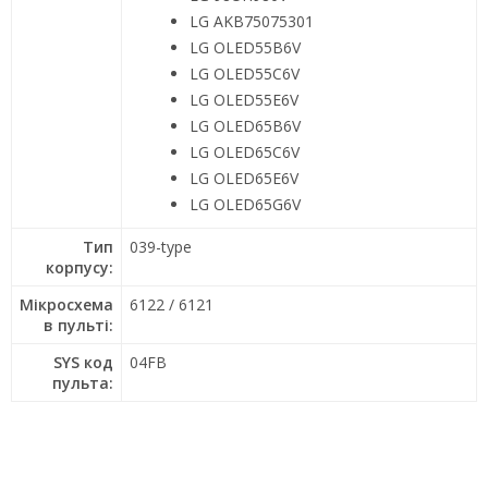
LG AKB75075301
LG OLED55B6V
LG OLED55C6V
LG OLED55E6V
LG OLED65B6V
LG OLED65C6V
LG OLED65E6V
LG OLED65G6V
Тип
039-type
корпусу:
Мікросхема
6122 / 6121
в пульті:
SYS код
04FB
пульта: