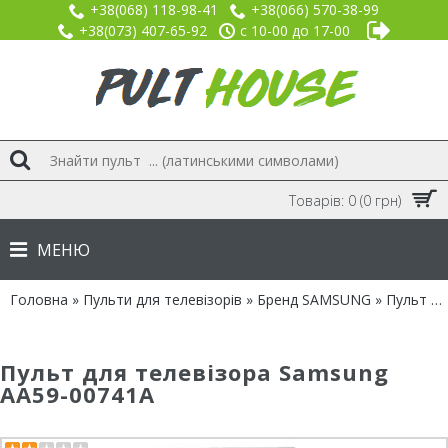
+38(068) 118-98-41
+38(066) 570-38-99
+38(073) 407-65-92
с 10-00 до 17-00
Товарів: 0 (0 грн)
МЕНЮ
Головна
»
Пульти для телевізорів
»
Бренд SAMSUNG
» Пульт для Samsung AA59-00741A
Пульт для телевізора Samsung
AA59-00741A