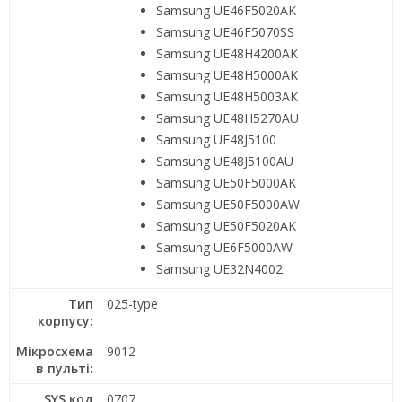
Samsung UE46F5020AK
Samsung UE46F5070SS
Samsung UE48H4200AK
Samsung UE48H5000AK
Samsung UE48H5003AK
Samsung UE48H5270AU
Samsung UE48J5100
Samsung UE48J5100AU
Samsung UE50F5000AK
Samsung UE50F5000AW
Samsung UE50F5020AK
Samsung UE6F5000AW
Samsung UE32N4002
Тип
025-type
корпусу:
Мікросхема
9012
в пульті:
SYS код
0707