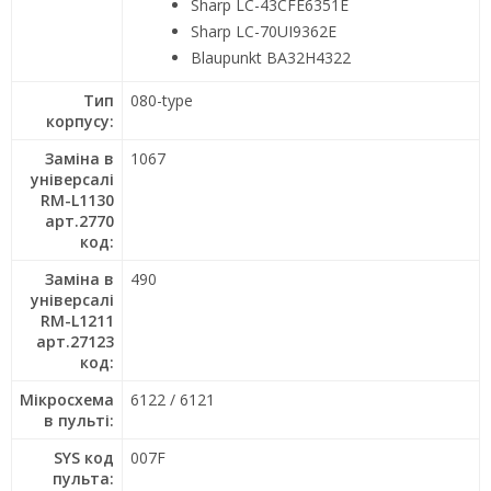
Sharp LC-43CFE6351E
Sharp LC-70UI9362E
Blaupunkt BA32H4322
Тип
080-type
корпусу:
Заміна в
1067
універсалі
RM-L1130
арт.2770
код:
Заміна в
490
універсалі
RM-L1211
арт.27123
код:
Мікросхема
6122 / 6121
в пульті:
SYS код
007F
пульта: