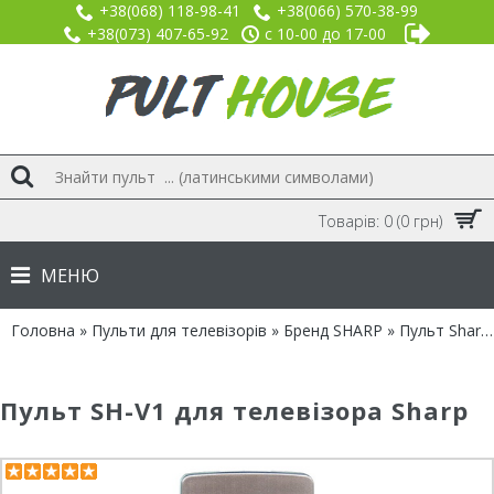
+38(068) 118-98-41
+38(066) 570-38-99
+38(073) 407-65-92
с 10-00 до 17-00
Товарів: 0 (0 грн)
МЕНЮ
Головна
»
Пульти для телевізорів
»
Бренд SHARP
» Пульт Sharp SH-V1 з голосовим керуванням
Пульт SH-V1 для телевізора Sharp