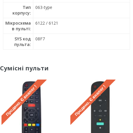
Тип
063-type
корпусу:
Мікросхема
6122 / 6121
в пульті:
SYS код
08F7
пульта:
Сумісні пульти