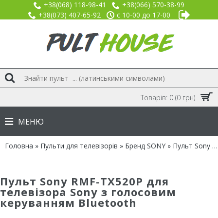
+38(068) 118-98-41
+38(066) 570-38-99
+38(073) 407-65-92
с 10-00 до 17-00
Товарів: 0 (0 грн)
МЕНЮ
Головна
»
Пульти для телевізорів
»
Бренд SONY
» Пульт Sony RMF-TX520P Bluetooth з голосовим керуванням
Пульт Sony RMF-TX520P для
телевізора Sony з голосовим
керуванням Bluetooth