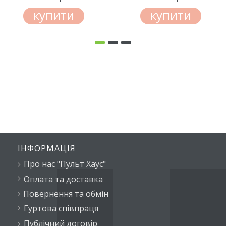
купити
купити
ІНФОРМАЦІЯ
Про нас "Пульт Хаус"
Оплата та доставка
Повернення та обмін
Гуртова співпраця
Публічний договір