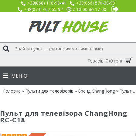
+38(068) 118-98-41
+38(066) 570-38-99
+38(073) 407-65-92
с 10-00 до 17-00
Товарів: 0 (0 грн)
МЕНЮ
Головна
»
Пульти для телевізорів
»
Бренд ChangHong
» Пульт для ChangHong RC-C18
Пульт для телевізора ChangHong
RC-C18