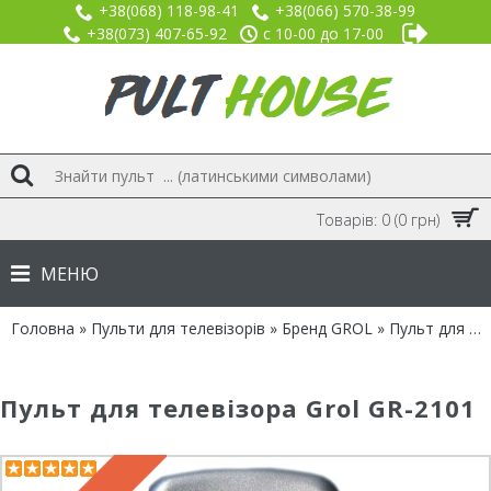
+38(068) 118-98-41
+38(066) 570-38-99
+38(073) 407-65-92
с 10-00 до 17-00
Товарів: 0 (0 грн)
МЕНЮ
Головна
»
Пульти для телевізорів
»
Бренд GROL
» Пульт для Grol GR-2101
Пульт для телевізора Grol GR-2101