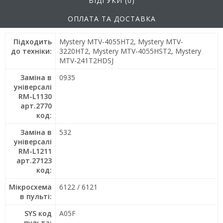
ВІДГУКИ (0)
ОПЛАТА ТА ДОСТАВКА
Підходить
Mystery MTV-4055HT2, Mystery MTV-
до техніки:
3220HT2, Mystery MTV-4055HST2, Mystery
MTV-241T2HDSJ
Заміна в
0935
універсалі
RM-L1130
арт.2770
код:
Заміна в
532
універсалі
RM-L1211
арт.27123
код:
Мікросхема
6122 / 6121
в пульті:
SYS код
A05F
пульта: