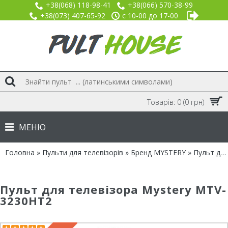
+38(068) 118-98-41
+38(066) 570-38-99
+38(073) 407-65-92
с 10-00 до 17-00
Товарів: 0 (0 грн)
МЕНЮ
Головна
»
Пульти для телевізорів
»
Бренд MYSTERY
» Пульт для Mystery MTV-3230HT2
Пульт для телевізора Mystery MTV-
3230HT2