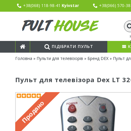
+38(068) 118-98-41
Kyivstar
+38(066) 570-3
ПІДІБРАТИ ПУЛЬТ
К
Головна
»
Пульти для телевізорів
»
Бренд DEX
» Пульт дл
Пульт для телевізора Dex LT 32