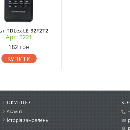
ьт TDLex LE-32F2T2
Арт: 3221
182 грн
купити
ПОКУПЦЮ
КО
Акаунт
+
Історія замовлень
p
К