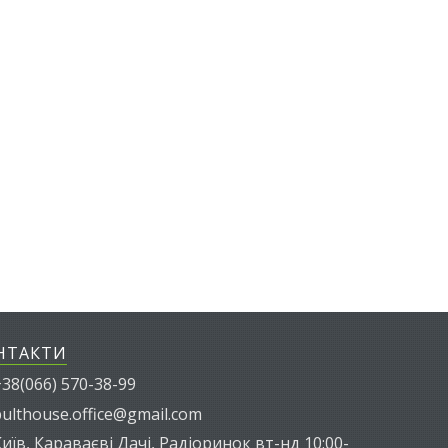
НТАКТИ
38(066) 570-38-99
ulthouse.office@gmail.com
иїв, Караваєві Дачі, Радіоринок вт-нд 10:00-