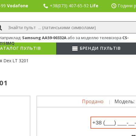
8-99
Vodafone
+38(073) 407-65-92
Life
Години р
Наприклад:
Samsung AA59-00332A
або
за моделлю телевізора
CS-
21S8MQ
АТАЛОГ ПУЛЬТІВ
БРЕНДИ ПУЛЬТІВ
я Dex LT 3201
01
Продано
Модель: