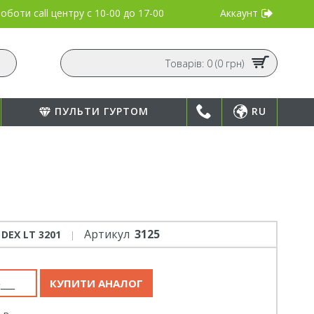
Аккаунт
оботи call центру
с 10-00 до 17-00
Товарів: 0 (0 грн)
ПУЛЬТИ ГУРТОМ
RU
Артикул
3125
DEX LT 3201