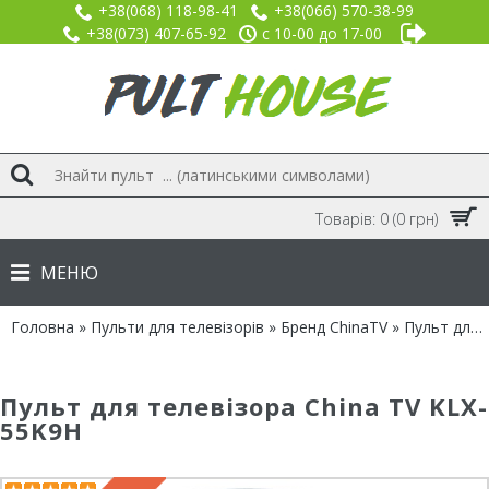
+38(068) 118-98-41
+38(066) 570-38-99
+38(073) 407-65-92
с 10-00 до 17-00
Товарів: 0 (0 грн)
МЕНЮ
Головна
»
Пульти для телевізорів
»
Бренд ChinaTV
» Пульт для China TV KLX-55K9H
Пульт для телевізора China TV KLX-
55K9H