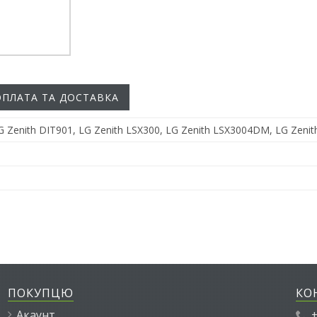
ОПЛАТА ТА ДОСТАВКА
LG Zenith DIT901, LG Zenith LSX300, LG Zenith LSX3004DM, LG Zen
ПОКУПЦЮ
КО
Акаунт
+