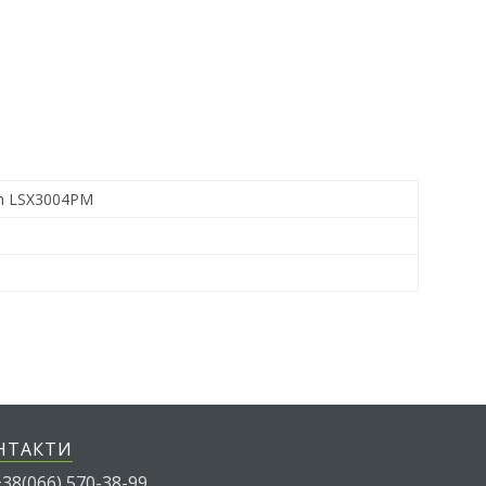
ith LSX3004PM
НТАКТИ
38(066) 570-38-99