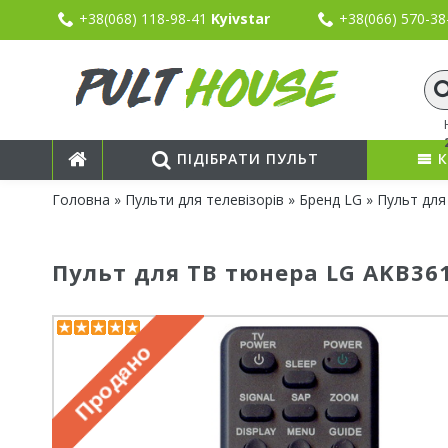
+38(068) 118-98-41
Kyivstar
+38(066) 570-3
ПІДІБРАТИ ПУЛЬТ
К
Головна
»
Пульти для телевізорів
»
Бренд LG
» Пульт для
Пульт для ТВ тюнера LG AKB36