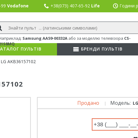
8-99
Vodafone
+38(073) 407-65-92
Life
Години р
Наприклад:
Samsung AA59-00332A
або
за моделлю телевізора
CS-
21S8MQ
АТАЛОГ ПУЛЬТІВ
БРЕНДИ ПУЛЬТІВ
 LG AKB36157102
157102
Продано
Модель:
LG