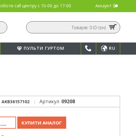
Аккаунт
оботи call центру
с 10-00 до 17-00
Товарів: 0 (0 грн)
ПУЛЬТИ ГУРТОМ
RU
Артикул
09208
 AKB36157102