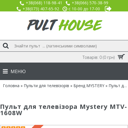
+38(068) 118-98-41
+38(066) 570-38-99
+38(073) 407-65-92
с 10-00 до 17-00
Товарів: 0 (0 грн)
МЕНЮ
Головна
»
Пульти для телевізорів
»
Бренд MYSTERY
» Пульт для Mystery MTV-1608W
Пульт для телевізора Mystery MTV-
1608W