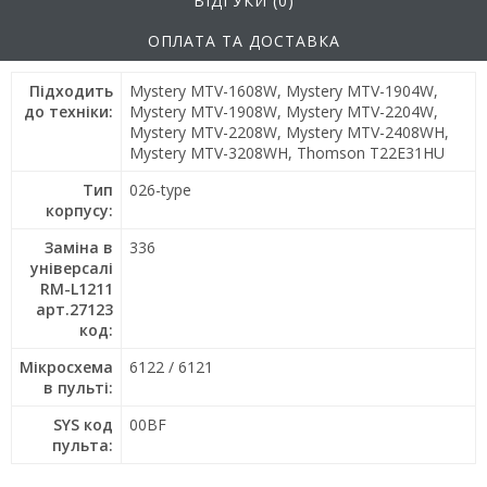
ВІДГУКИ (0)
ОПЛАТА ТА ДОСТАВКА
Підходить
Mystery MTV-1608W, Mystery MTV-1904W,
до техніки:
Mystery MTV-1908W, Mystery MTV-2204W,
Mystery MTV-2208W, Mystery MTV-2408WH,
Mystery MTV-3208WH, Thomson T22E31HU
Тип
026-type
корпусу:
Заміна в
336
універсалі
RM-L1211
арт.27123
код:
Мікросхема
6122 / 6121
в пульті:
SYS код
00BF
пульта: