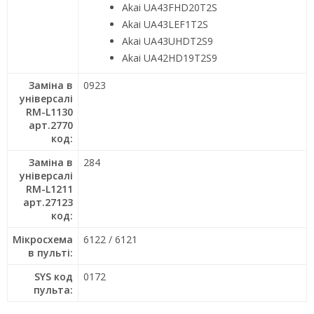
Akai UA43FHD20T2S
Akai UA43LEF1T2S
Akai UA43UHDT2S9
Akai UA42HD19T2S9
Заміна в
0923
універсалі
RM-L1130
арт.2770
код:
Заміна в
284
універсалі
RM-L1211
арт.27123
код:
Мікросхема
6122 / 6121
в пульті:
SYS код
0172
пульта: