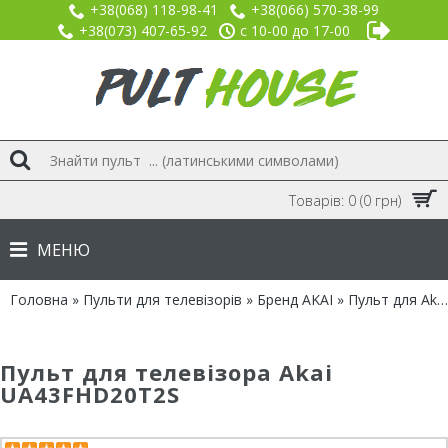
+38(068) 118-98-41
+38(066) 570-38-99
+38(073) 407-65-92
с 10-00 до 17-00
Товарів: 0 (0 грн)
МЕНЮ
Головна
»
Пульти для телевізорів
»
Бренд AKAI
» Пульт для Akai UA43FHD20T2S
Пульт для телевізора Akai
UA43FHD20T2S