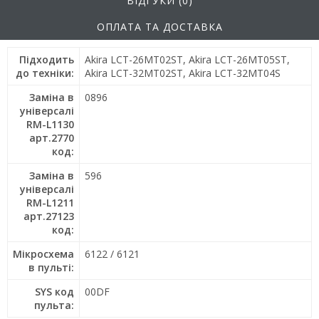
ВІДГУКИ (0)
ОПЛАТА ТА ДОСТАВКА
Підходить
Akira LCT-26MT02ST, Akira LCT-26MT05ST,
до техніки:
Akira LCT-32MT02ST, Akira LCT-32MT04S
Заміна в
0896
універсалі
RM-L1130
арт.2770
код:
Заміна в
596
універсалі
RM-L1211
арт.27123
код:
Мікросхема
6122 / 6121
в пульті:
SYS код
00DF
пульта: