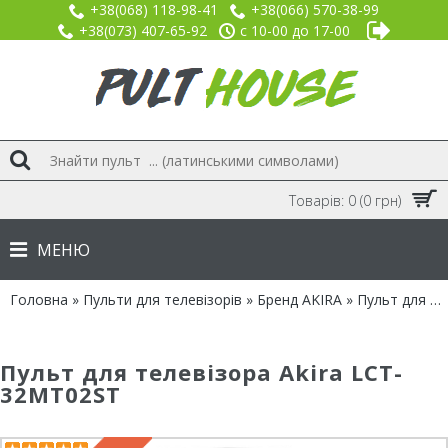
+38(068) 118-98-41
+38(066) 570-38-99
+38(073) 407-65-92
с 10-00 до 17-00
Товарів: 0 (0 грн)
МЕНЮ
Головна
»
Пульти для телевізорів
»
Бренд AKIRA
» Пульт для Akira LCT-32MT02ST
Пульт для телевізора Akira LCT-
32MT02ST