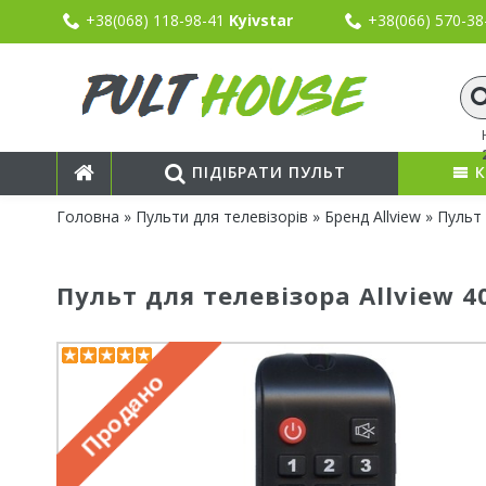
+38(068) 118-98-41
Kyivstar
+38(066) 570-3
ПІДІБРАТИ ПУЛЬТ
К
Головна
»
Пульти для телевізорів
»
Бренд Allview
» Пульт 
Пульт для телевізора Allview 4