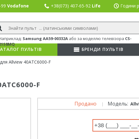
8-99
Vodafone
+38(073) 407-65-92
Life
Години р
Наприклад:
Samsung AA59-00332A
або
за моделлю телевізора
CS-
21S8MQ
АТАЛОГ ПУЛЬТІВ
БРЕНДИ ПУЛЬТІВ
для Allview 40ATC6000-F
0ATC6000-F
Продано
Модель:
All