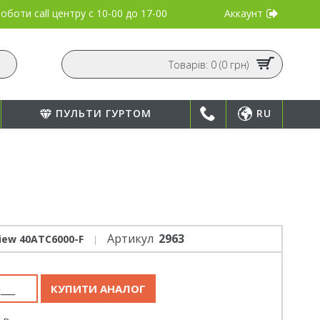
Аккаунт
оботи call центру
с 10-00 до 17-00
Товарів: 0 (0 грн)
ПУЛЬТИ ГУРТОМ
RU
Артикул
2963
view 40ATC6000-F