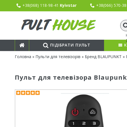
+38(068) 118-98-41
Kyivstar
+38(066) 570-3
ПІДІБРАТИ ПУЛЬТ
К
Головна
»
Пульти для телевізорів
»
Бренд BLAUPUNKT
» 
Пульт для телевізора Blaupun