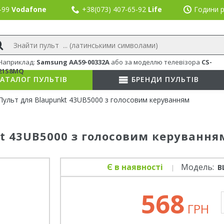
8-99
Vodafone
+38(073) 407-65-92
Life
Години р
Наприклад:
Samsung AA59-00332A
або
за моделлю телевізора
CS-
21S8MQ
АТАЛОГ ПУЛЬТІВ
БРЕНДИ ПУЛЬТІВ
Пульт для Blaupunkt 43UB5000 з голосовим керуванням
kt 43UB5000 з голосовим керування
Є в наявності
Модель:
B
568
ГРН