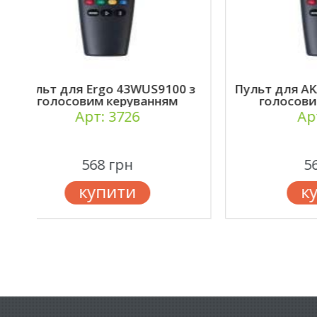
з
Пульт для AKAI AK43UHD22W з
П
голосовим керуванням
AKB7
Арт: 3726
568 грн
купити