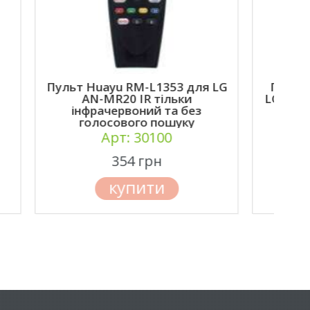
 для LG
Пульт Magic Motion Remote
ки
LG AN-MR20GA (AKB75036901)
без
з голосовим керуванням
ку
Арт: 09282
612 грн
купити