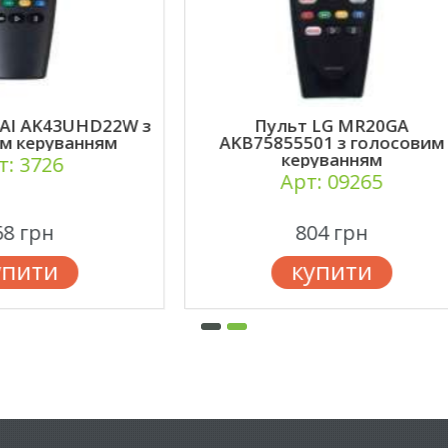
ульт LG MR20GA
Пульт Huayu RM-L1353
5855501 з голосовим
AN-MR20 IR тіль
керуванням
інфрачервоний та 
голосового пошу
Арт: 09265
Арт: 30100
804 грн
354 грн
купити
купити