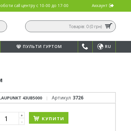
Аккаунт
оботи call центру
с 10-00 до 17-00
Товарів: 0 (0 грн)
ПУЛЬТИ ГУРТОМ
RU
м
Артикул
3726
LAUPUNKT 43UB5000
+
КУПИТИ
-