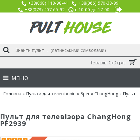
+38(068) 118-98-41
+38(066) 570-38-99
+38(073) 407-65-92
с 10-00 до 17-00
Товарів: 0 (0 грн)
МЕНЮ
Головна
»
Пульти для телевізорів
»
Бренд ChangHong
» Пульт для ChangHong PF2939
Пульт для телевізора ChangHong
PF2939