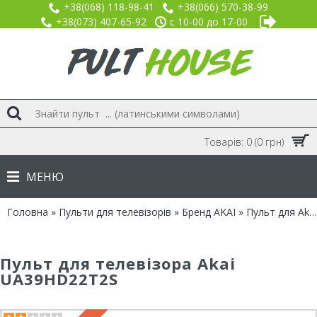
+38(068) 118-98-41
+38(066) 570-38-99
+38(073) 407-65-92
с 10-00 до 17-00
Товарів: 0 (0 грн)
МЕНЮ
Головна
»
Пульти для телевізорів
»
Бренд AKAI
» Пульт для Akai UA39HD22T2S
Пульт для телевізора Akai
UA39HD22T2S