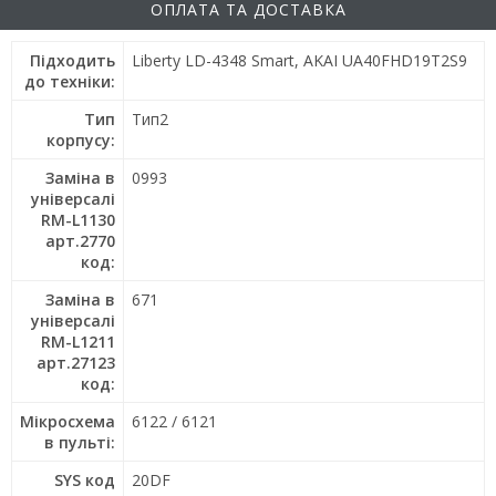
ОПЛАТА ТА ДОСТАВКА
Підходить
Liberty LD-4348 Smart, AKAI UA40FHD19T2S9
до техніки:
Тип
Тип2
корпусу:
Заміна в
0993
універсалі
RM-L1130
арт.2770
код:
Заміна в
671
універсалі
RM-L1211
арт.27123
код:
Мікросхема
6122 / 6121
в пульті:
SYS код
20DF