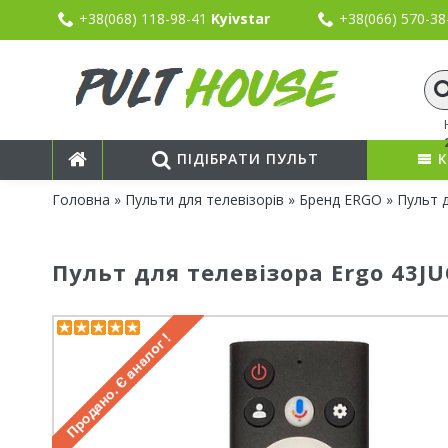
+38(068) 118-98-41
Kyivstar
+38(066) 570-3
ПІДІБРАТИ ПУЛЬТ
К
Головна
»
Пульти для телевізорів
»
Бренд ERGO
» Пульт 
Пульт для телевізора Ergo 43J