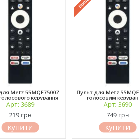
для Metz 55MQF7500Z
Пульт для Metz 55MQF
 голосового керування
голосовим керува
Арт: 3689
Арт: 3690
219 грн
749 грн
купити
купити