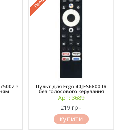
7500Z з
Пульт для Ergo 40JFS6800 IR
нням
без голосового керування
Арт: 3689
219 грн
купити