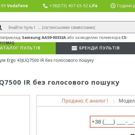
8-99
Vodafone
+38(073) 407-65-92
Life
Години р
Наприклад:
Samsung AA59-00332A
або
за моделлю телевізора
CS-
21S8MQ
АТАЛОГ ПУЛЬТІВ
БРЕНДИ ПУЛЬТІВ
для Ergo 43JUQ7500 IR без голосового пошуку
UQ7500 IR без голосового пошуку
Продано. Є аналог !
Модел