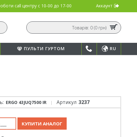
Аккаунт
оботи call центру
с 10-00 до 17-00
Товарів: 0 (0 грн)
ПУЛЬТИ ГУРТОМ
RU
ь:
Артикул
3237
ERGO 43JUQ7500 IR