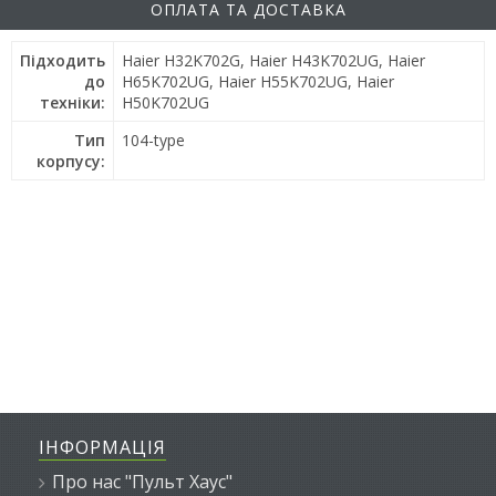
ОПЛАТА ТА ДОСТАВКА
Підходить
Haier H32K702G, Haier H43K702UG, Haier
до
H65K702UG, Haier H55K702UG, Haier
техніки:
H50K702UG
Тип
104-type
корпусу:
ІНФОРМАЦІЯ
Про нас "Пульт Хаус"