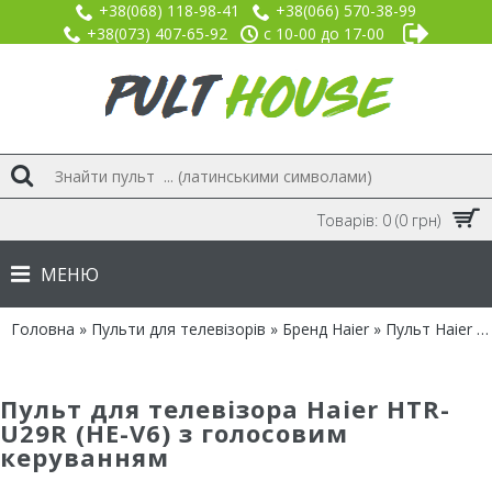
+38(068) 118-98-41
+38(066) 570-38-99
+38(073) 407-65-92
с 10-00 до 17-00
Товарів: 0 (0 грн)
МЕНЮ
Головна
»
Пульти для телевізорів
»
Бренд Haier
» Пульт Haier HTR-U29R (HE-V6) з голосовим керуванням
Пульт для телевізора Haier HTR-
U29R (HE-V6) з голосовим
керуванням