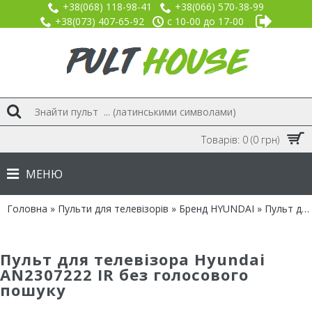
+38(068) 118-98-41
+38(066) 570-38-99
+38(073) 407-65-92
с 10-00 до 17-00
Товарів: 0 (0 грн)
МЕНЮ
Головна
»
Пульти для телевізорів
»
Бренд HYUNDAI
» Пульт для Hyundai AN2307222 IR без голосового пошуку
Пульт для телевізора Hyundai
AN2307222 IR без голосового
пошуку