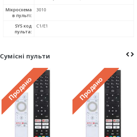
Мікросхема
3010
в пульті:
SYS код
C1/E1
пульта:
Сумісні пульти