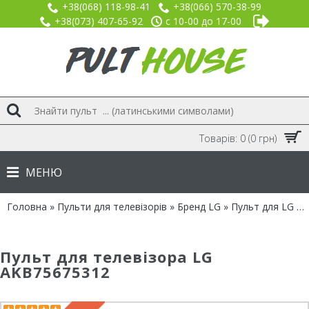
+38(068) 118-98-41
+38(066) 570-38-99
+38(073) 407-65-92
с 10-00 до 17-00
Товарів: 0 (0 грн)
МЕНЮ
Головна
»
Пульти для телевізорів
»
Бренд LG
» Пульт для LG AKB75675312
Пульт для телевізора LG
AKB75675312