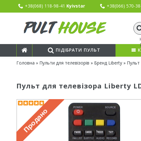
+38(068) 118-98-41
Kyivstar
+38(066) 570-3
ПІДІБРАТИ ПУЛЬТ
К
Головна
»
Пульти для телевізорів
»
Бренд Liberty
» Пульт 
Пульт для телевізора Liberty L