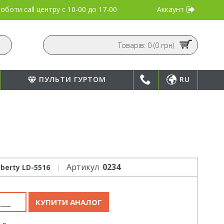
Аккаунт
оботи call центру
с 10-00 до 17-00
Товарів: 0 (0 грн)
ПУЛЬТИ ГУРТОМ
RU
Артикул
0234
iberty LD-5516