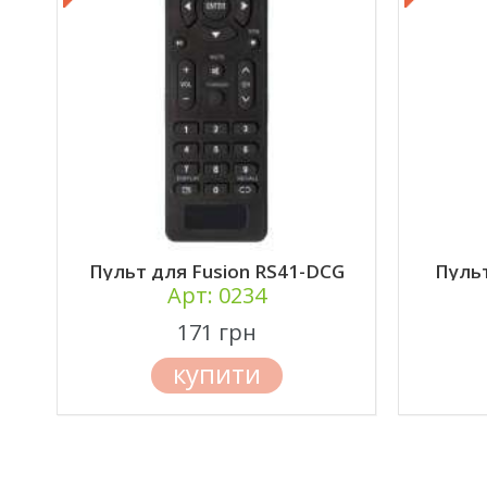
T2
Пульт для Vinga L24FHD20B
Пульт 
Арт: 0234
171 грн
купити