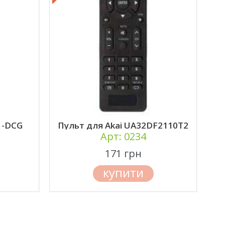
T5020JP
Пульт для Domotec
24LN4100D DVB-T2
Арт: 0234
171 грн
купити