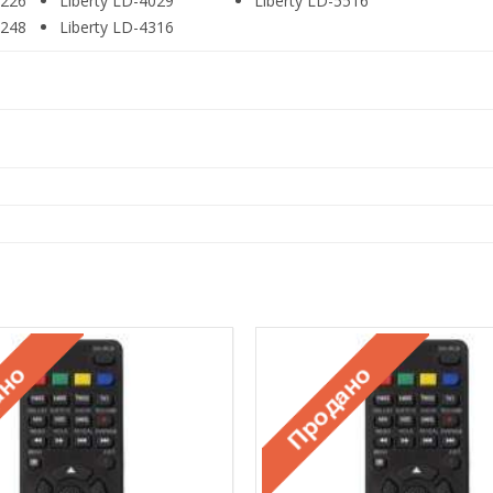
3226
Liberty LD-4029
Liberty LD-5516
3248
Liberty LD-4316