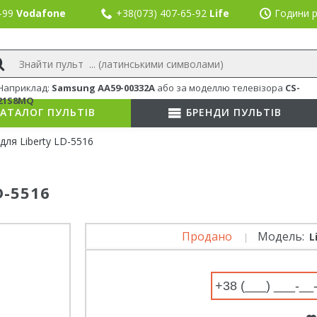
8-99
Vodafone
+38(073) 407-65-92
Life
Години р
Наприклад:
Samsung AA59-00332A
або
за моделлю телевізора
CS-
21S8MQ
АТАЛОГ ПУЛЬТІВ
БРЕНДИ ПУЛЬТІВ
для Liberty LD-5516
D-5516
Продано
Модель:
L