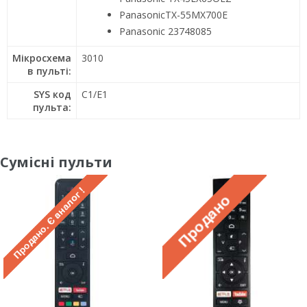
PanasonicTX-55MX700E
Panasonic 23748085
Мікросхема
3010
в пульті:
SYS код
C1/E1
пульта:
Сумісні пульти