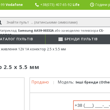
8-99
Vodafone
+38(073) 407-65-92
Life
Години р
Наприклад:
Samsung AA59-00332A
або
за моделлю телевізора
CS-
21S8MQ
АТАЛОГ ПУЛЬТІВ
БРЕНДИ ПУЛЬТІВ
 живлення 12V 1А конектор 2.5 х 5.5 мм
 2.5 х 5.5 мм
Продано
Модель:
Інші бренди (Other