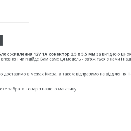
Блок живлення 12V
1А конектор
2.5 х 5.5 мм
за вигідною ціно
впевнені чи підійде Вам саме ця модель - зв'яжіться з нами і н
 доставимо в межах Києва, а також відправимо на відділення Н
ете забрати товар з нашого магазину.