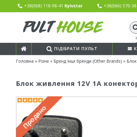
+38(068) 118-98-41
Kyivstar
+38(066) 570-3
ПІДІБРАТИ ПУЛЬТ
К
Головна
»
Різне
»
Бренд Інші бренди (Other Brands)
» Блок
Блок живлення 12V 1А конектор