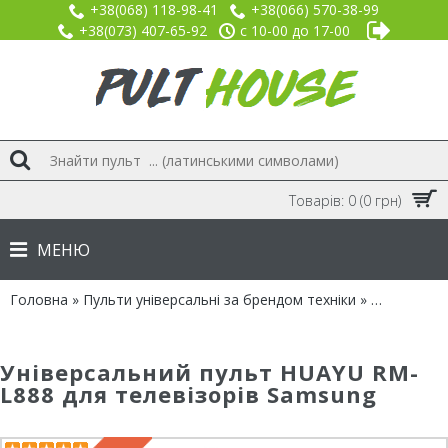
+38(068) 118-98-41
+38(066) 570-38-99
+38(073) 407-65-92
с 10-00 до 17-00
Товарів: 0 (0 грн)
МЕНЮ
Головна
»
Пульти універсальні за брендом техніки
»
Бренд SA
Універсальний пульт HUAYU RM-
L888 для телевізорів Samsung