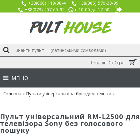
+38(068) 118-98-41
+38(066) 570-38-99
+38(073) 407-65-92
с 10-00 до 17-00
Товарів: 0 (0 грн)
МЕНЮ
Головна
»
Пульти універсальні за брендом техніки
»
Бренд SON
Пульт універсальний RM-L2500 для
телевізора Sony без голосового
пошуку