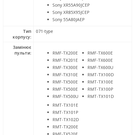
Sony XR55A90JCEP
Sony XR85X95JCEP
Sony 55A80JAEP
Тип
071-type
корпусу:
Замінює
пульти:
RMF-TX200E
RMF-TX600E
RMF-TX201E
RMF-TX600E
RMF-TX300E
RMF-TX600U
RMF-TX310E
RMT-TX100D
RMF-TX500E
RMT-TX100E
RMF-TX500E
RMT-TX100P
RMF-TX500U
RMT-TX101D
RMT-TX101E
RMT-TX101P
RMT-TX102D
RMT-TX200E
RMF-TX520E