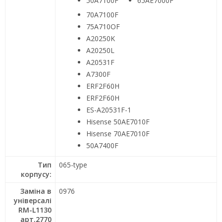
50A7100F
65AE7000F
70A7100F
75A710OF
A20250K
A20250L
A20531F
A7300F
ERF2F60H
ERF2F60H
ES-A20531F-1
Hisense 50AE7010F
Hisense 70AE7010F
50A7400F
Тип
065-type
корпусу:
Заміна в
0976
універсалі
RM-L1130
арт.2770