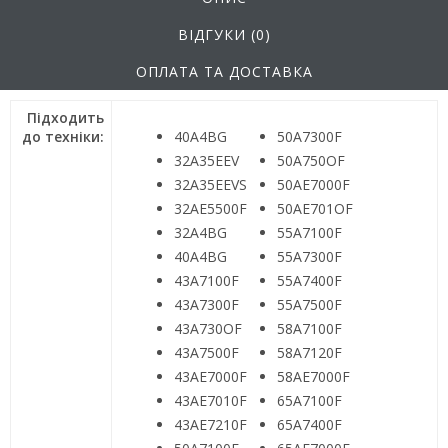
ВІДГУКИ (0)
ОПЛАТА ТА ДОСТАВКА
Підходить
до техніки:
40А4BG
50A7300F
32A35EEV
50A750OF
32A35EEVS
50AE7000F
32AE5500F
50AE701OF
32А4BG
55A7100F
40A4BG
55A7300F
43A7100F
55A7400F
43A7300F
55A7500F
43A730OF
58A7100F
43A7500F
58A7120F
43AE7000F
58AE7000F
43AE7010F
65A7100F
43AE7210F
65A7400F