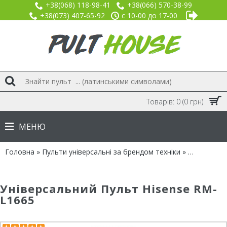
+38(068) 118-98-41
+38(066) 570-38-99
+38(073) 407-65-92
с 10-00 до 17-00
Товарів: 0 (0 грн)
МЕНЮ
Головна
»
Пульти універсальні за брендом техніки
»
Бренд HIS
Універсальний Пульт Hisense RM-
L1665