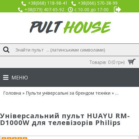
+38(068) 118-98-41
+38(066) 570-38-99
+38(073) 407-65-92
с 10-00 до 17-00
Товарів: 0 (0 грн)
МЕНЮ
Головна
»
Пульти універсальні за брендом техніки
»
Бренд PHIL
Універсальний пульт HUAYU RM-
D1000W для телевізорів Philips