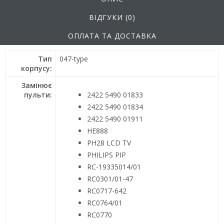
ВІДГУКИ (0)
ОПЛАТА ТА ДОСТАВКА
Тип
047-type
корпусу:
Замінює
пульти:
2422 5490 01833
2422 5490 01834
2422 5490 01911
HE888
PH28 LCD TV
PHILIPS PIP
RC-19335014/01
RC0301/01-47
RC0717-642
RC0764/01
RC0770