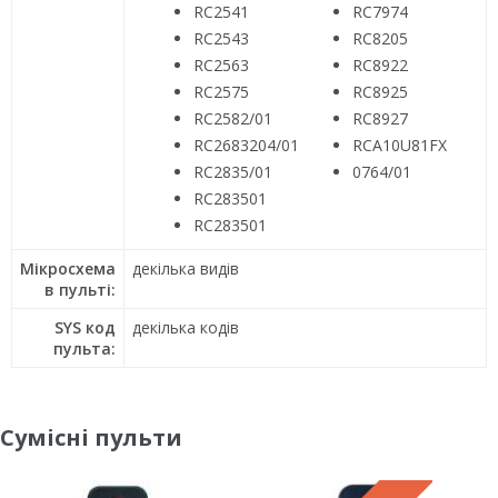
RC2541
RC7974
RC2543
RC8205
RC2563
RC8922
RC2575
RC8925
RC2582/01
RC8927
RC2683204/01
RCA10U81FX
RC2835/01
0764/01
RC283501
RC283501
Мікросхема
декілька видів
в пульті:
SYS код
декілька кодів
пульта:
Сумісні пульти