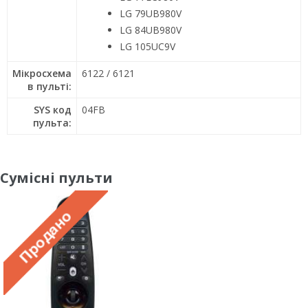
LG 79UB980V
LG 84UB980V
LG 105UC9V
Мікросхема
6122 / 6121
в пульті:
SYS код
04FB
пульта:
Сумісні пульти