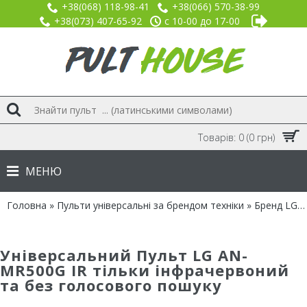
+38(068) 118-98-41
+38(066) 570-38-99
+38(073) 407-65-92
с 10-00 до 17-00
Товарів: 0 (0 грн)
МЕНЮ
Головна
»
Пульти універсальні за брендом техніки
»
Бренд LG
»
Універсальний Пульт LG AN-
MR500G IR тільки інфрачервоний
та без голосового пошуку