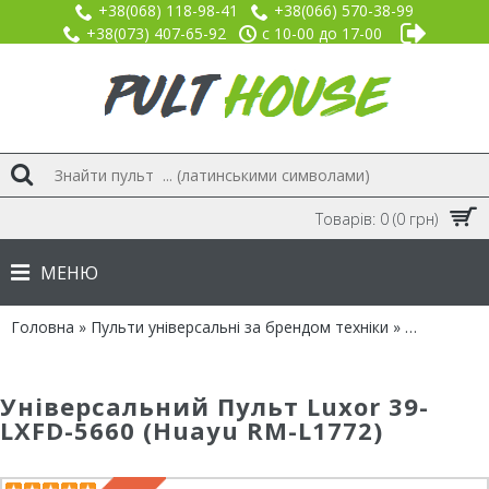
+38(068) 118-98-41
+38(066) 570-38-99
+38(073) 407-65-92
с 10-00 до 17-00
Товарів: 0 (0 грн)
МЕНЮ
Головна
»
Пульти універсальні за брендом техніки
»
Бренд Luxo
Універсальний Пульт Luxor 39-
LXFD-5660 (Huayu RM-L1772)