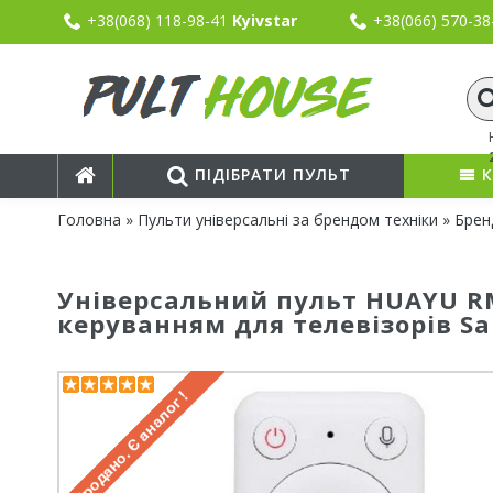
+38(068) 118-98-41
Kyivstar
+38(066) 570-3
ПІДІБРАТИ ПУЛЬТ
К
Головна
»
Пульти універсальні за брендом техніки
»
Бре
Універсальний пульт HUAYU RM
керуванням для телевізорів S