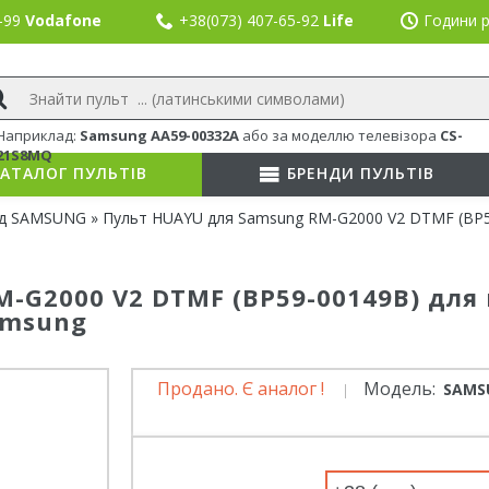
8-99
Vodafone
+38(073) 407-65-92
Life
Години р
Наприклад:
Samsung AA59-00332A
або
за моделлю телевізора
CS-
21S8MQ
АТАЛОГ ПУЛЬТІВ
БРЕНДИ ПУЛЬТІВ
нд SAMSUNG
» Пульт HUAYU для Samsung RM-G2000 V2 DTMF (BP59-
-G2000 V2 DTMF (BP59-00149B) для 
amsung
Продано. Є аналог !
Модель:
SAMSU