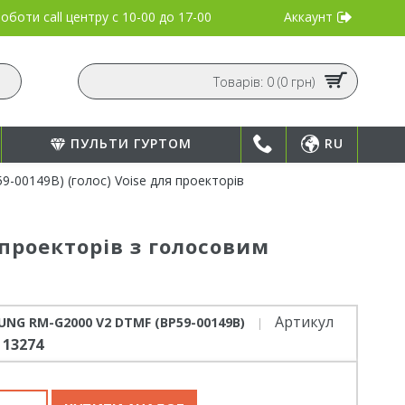
Аккаунт
оботи call центру
с 10-00 до 17-00
Товарів: 0 (0 грн)
ПУЛЬТИ ГУРТОМ
RU
00149B) (голос) Voise для проекторів
проекторів з голосовим
Артикул
NG RM-G2000 V2 DTMF (BP59-00149B)
13274