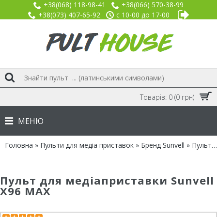
+38(068) 118-98-41
+38(066) 570-38-99
+38(073) 407-65-92
с 10-00 до 17-00
Товарів: 0 (0 грн)
МЕНЮ
Головна
»
Пульти для медіа приставок
»
Бренд Sunvell
» Пульт IPTV Sunvell X96 MAX
Пульт для медіаприставки Sunvell
X96 MAX