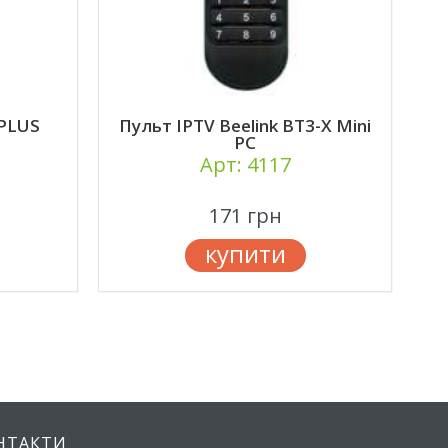
 PLUS
Пульт IPTV Beelink BT3-X Mini
П
PC
Арт: 4117
171 грн
купити
НТАКТИ