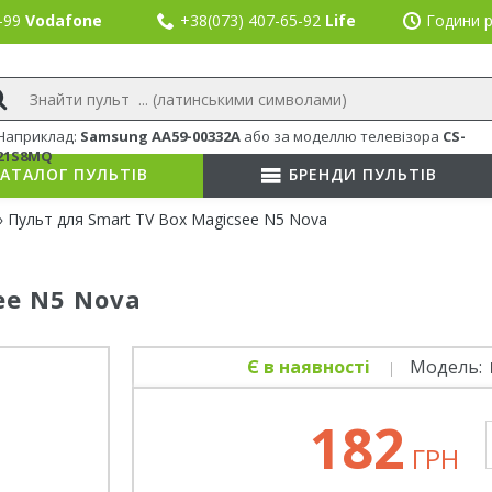
8-99
Vodafone
+38(073) 407-65-92
Life
Години р
Наприклад:
Samsung AA59-00332A
або
за моделлю телевізора
CS-
21S8MQ
АТАЛОГ ПУЛЬТІВ
БРЕНДИ ПУЛЬТІВ
 Пульт для Smart TV Box Magicsee N5 Nova
ee N5 Nova
Є в наявності
Модель:
182
ГРН