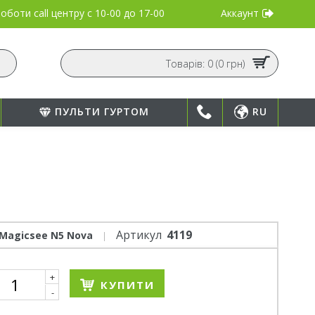
Аккаунт
оботи call центру
с 10-00 до 17-00
Товарів: 0 (0 грн)
ПУЛЬТИ ГУРТОМ
RU
Артикул
4119
Magicsee N5 Nova
+
КУПИТИ
-