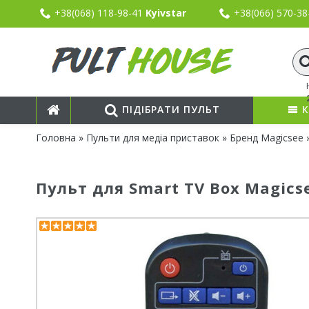
+38(068) 118-98-41
Kyivstar
+38(066) 570-3
ПІДІБРАТИ ПУЛЬТ
К
Головна
»
Пульти для медіа приставок
»
Бренд Magicsee
»
Пульт для Smart TV Box Magics