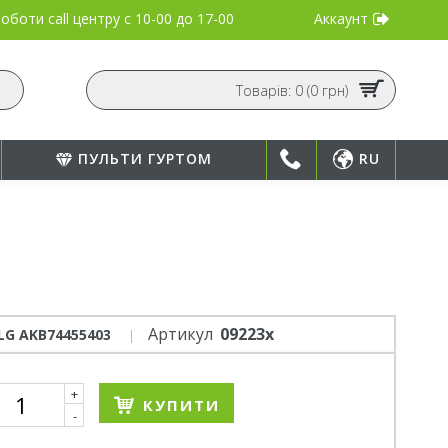
Аккаунт
оботи call центру
с 10-00 до 17-00
Товарів: 0 (0 грн)
ПУЛЬТИ ГУРТОМ
RU
Артикул
09223x
LG AKB74455403
+
КУПИТИ
-