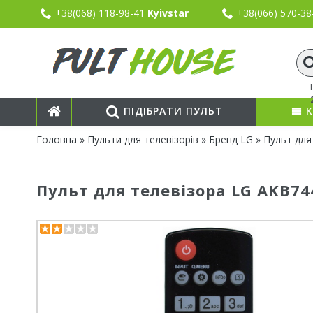
+38(068) 118-98-41
Kyivstar
+38(066) 570-3
ПІДІБРАТИ ПУЛЬТ
К
Головна
»
Пульти для телевізорів
»
Бренд LG
» Пульт для
Пульт для телевізора LG AKB74