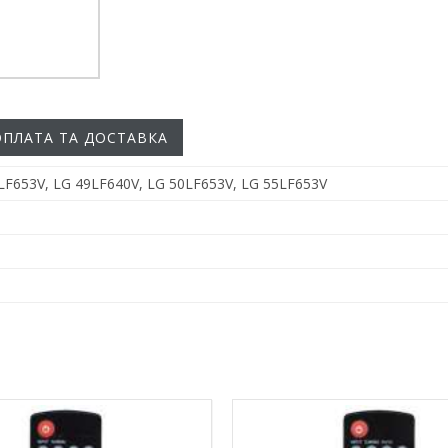
ОПЛАТА ТА ДОСТАВКА
LF653V, LG 49LF640V, LG 50LF653V, LG 55LF653V