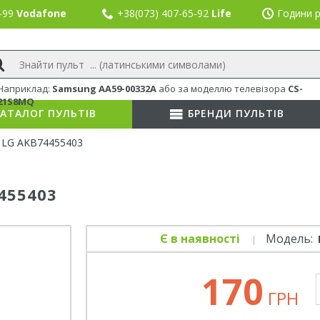
8-99
Vodafone
+38(073) 407-65-92
Life
Години р
Наприклад:
Samsung AA59-00332A
або
за моделлю телевізора
CS-
21S8MQ
АТАЛОГ ПУЛЬТІВ
БРЕНДИ ПУЛЬТІВ
 LG AKB74455403
455403
Є в наявності
Модель:
170
ГРН