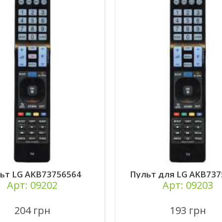
ьт LG AKB73756564
Пульт для LG AKB737
Арт: 09202
Арт: 09203
204 грн
193 грн