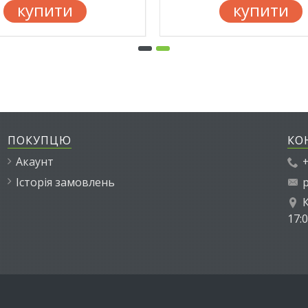
купити
купити
ПОКУПЦЮ
КО
Акаунт
+
Історія замовлень
p
К
17: