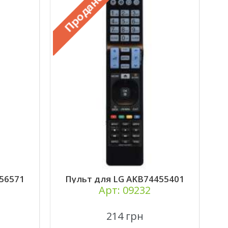
56571
Пульт для LG AKB74455401
Арт: 09232
214 грн