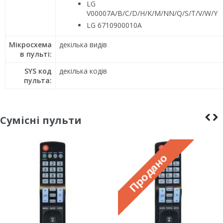
LG
V00007A/B/C/D/H/K/M/NN/Q/S/T/V/W/Y
LG 6710900010A
Мікросхема
декілька видів
в пульті:
SYS код
декілька кодів
пульта:
Сумісні пульти