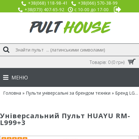
+38(068) 118-98-41
+38(066) 570-38-99
+38(073) 407-65-92
с 10-00 до 17-00
Товарів: 0 (0 грн)
МЕНЮ
Головна
»
Пульти універсальні за брендом техніки
»
Бренд LG
»
Універсальний Пульт HUAYU RM-
L999+3