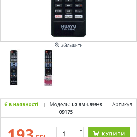
Збільшити
Є в наявності
Модель:
Артикул
LG RM-L999+3
09175
193
+
КУПИТИ