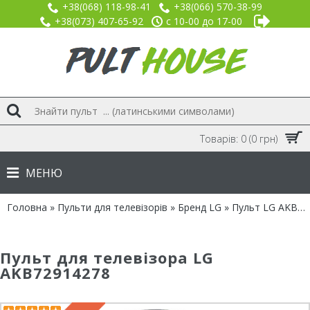
+38(068) 118-98-41
+38(066) 570-38-99
+38(073) 407-65-92
с 10-00 до 17-00
Товарів: 0 (0 грн)
МЕНЮ
Головна
»
Пульти для телевізорів
»
Бренд LG
» Пульт LG AKB72914278
Пульт для телевізора LG
AKB72914278