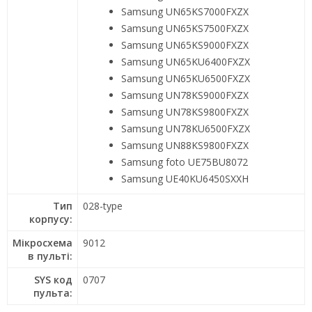
Samsung UN65KS7000FXZX
Samsung UN65KS7500FXZX
Samsung UN65KS9000FXZX
Samsung UN65KU6400FXZX
Samsung UN65KU6500FXZX
Samsung UN78KS9000FXZX
Samsung UN78KS9800FXZX
Samsung UN78KU6500FXZX
Samsung UN88KS9800FXZX
Samsung foto UE75BU8072
Samsung UE40KU6450SXXH
Тип
028-type
корпусу:
Мікросхема
9012
в пульті:
SYS код
0707
пульта: