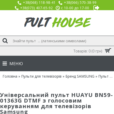
+38(068) 118-98-41
+38(066) 570-38-99
+38(073) 407-65-92
с 10-00 до 17-00
Товарів: 0 (0 грн)
МЕНЮ
Головна
»
Пульти для телевізорів
»
Бренд SAMSUNG
» Пульт HUAYU для Samsung BN59-01363G DTMF (голос) Voise Smart TV
Універсальний пульт HUAYU BN59-
01363G DTMF з голосовим
керуванням для телевізорів
Samsung