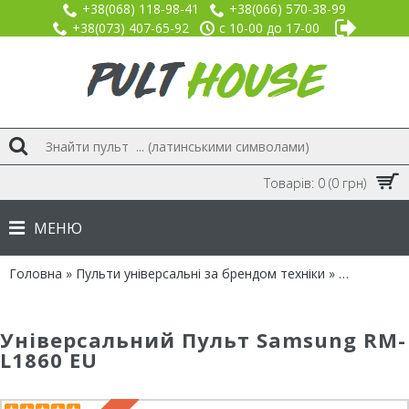
+38(068) 118-98-41
+38(066) 570-38-99
+38(073) 407-65-92
с 10-00 до 17-00
Товарів: 0 (0 грн)
МЕНЮ
Головна
»
Пульти універсальні за брендом техніки
»
Бренд SA
Універсальний Пульт Samsung RM-
L1860 EU