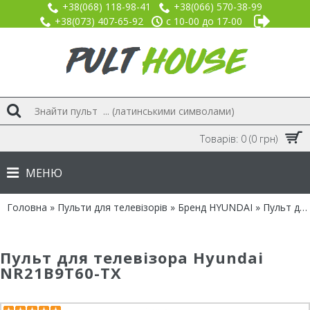
+38(068) 118-98-41
+38(066) 570-38-99
+38(073) 407-65-92
с 10-00 до 17-00
Товарів: 0 (0 грн)
МЕНЮ
Головна
»
Пульти для телевізорів
»
Бренд HYUNDAI
» Пульт для Hyundai NR21B9T60-TX
Пульт для телевізора Hyundai
NR21B9T60-TX